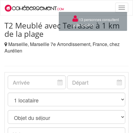
Toggle
naviga
×
13 personnes consultent
T2 Meublé avec Terrasse à 1 km
cette location
de la plage
Marseille, Marseille 7e Arrondissement, France, chez
Aurélien