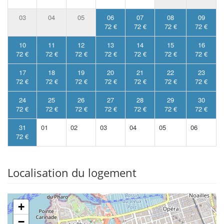
03
04
05
06
07
08
09
72 €
72 €
72 €
72 €
10
11
12
13
14
15
16
72 €
72 €
72 €
72 €
72 €
72 €
72 €
17
18
19
20
21
22
23
72 €
72 €
72 €
72 €
72 €
72 €
72 €
24
25
26
27
28
29
30
72 €
72 €
72 €
72 €
72 €
72 €
72 €
31
01
02
03
04
05
06
72 €
Localisation du logement
+
−