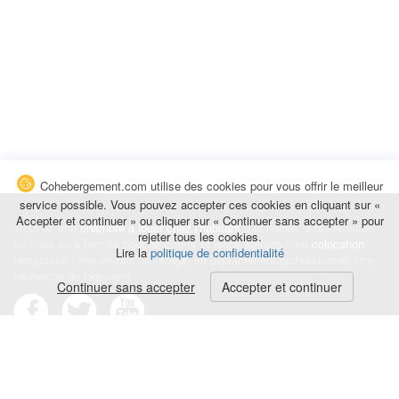
Cohebergement.com utilise des cookies pour vous offrir le meilleur
service possible. Vous pouvez accepter ces cookies en cliquant sur «
Accepter et continuer » ou cliquer sur « Continuer sans accepter » pour
Trouvez une
chambre à louer chez l'habitant
à la nuitée, à la semaine,
rejeter tous les cookies.
au mois ou à l'année pour de courts et longs séjours, une
colocation
Lire la
politique de confidentialité
temporaire : des études, un stage, un déplacement professionnel, une
recherche de logement.
Continuer sans accepter
Accepter et continuer
Événements
|
Blog
|
Avis et commentaires
|
Contact
Louez votre chambre
|
Trouvez un locataire
|
Déposez une alerte
Conditions générales
|
Politique de confidentialité
|
Politique de cookies