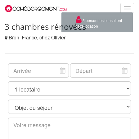
Toggle
naviga
×
5 personnes consultent
3 chambres rénovées
cette location
Bron, France, chez Olivier