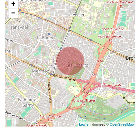
+
−
Leaflet
| données ©
OpenStreetMap