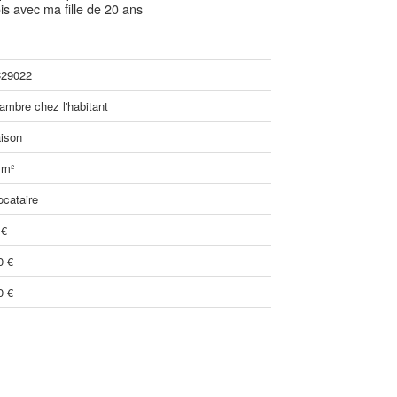
is avec ma fille de 20 ans
29022
ambre chez l'habitant
ison
 m²
ocataire
 €
0 €
0 €