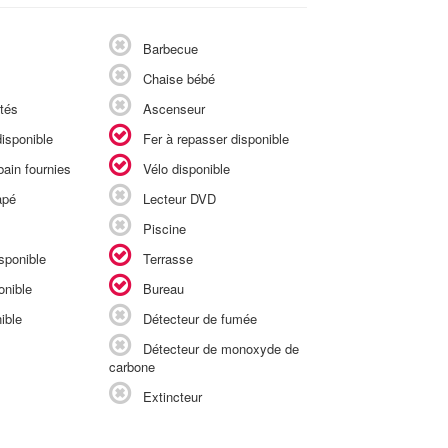
Barbecue
Chaise bébé
tés
Ascenseur
isponible
Fer à repasser disponible
ain fournies
Vélo disponible
apé
Lecteur DVD
Piscine
sponible
Terrasse
onible
Bureau
ible
Détecteur de fumée
Détecteur de monoxyde de
carbone
Extincteur