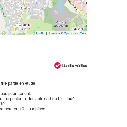
Leaflet
| données ©
OpenStreetMap
Identité vérifiée
ille partie en étude
 pas pour Lorient.
 et respectueux des autres et du bien loué.
ité
loemeur en 10 mn à pieds