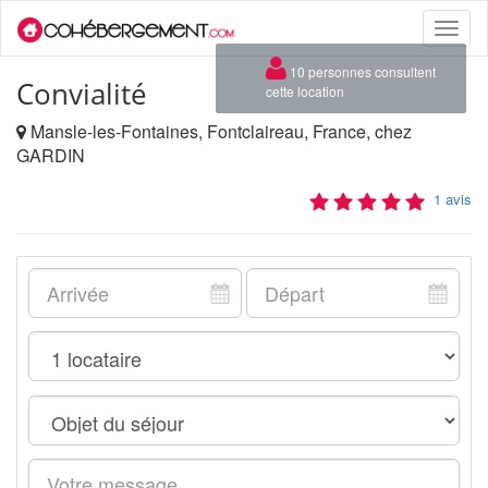
Toggle
naviga
×
10 personnes consultent
Convialité
cette location
Mansle-les-Fontaines, Fontclaireau, France, chez
GARDIN
1 avis