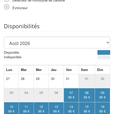
Détecteur de monoxyde de carbone
Extincteur
Disponibilités
Disponible
Indisponible
Lun
Mar
Mer
Jeu
Ven
Sam
Dim
27
28
29
30
31
01
02
03
04
05
06
07
08
09
95 €
95 €
95 €
10
11
12
13
14
15
16
95 €
95 €
95 €
95 €
95 €
95 €
95 €