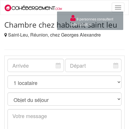
Toggle
naviga
×
9 personnes consultent
Chambre chez habitant saint leu
cette location
Saint-Leu, Réunion, chez Georges Alexandre