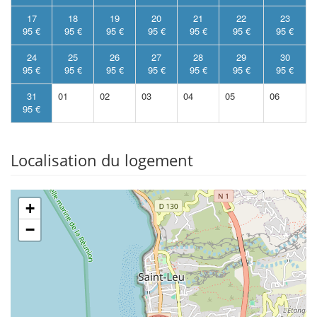
17
18
19
20
21
22
23
95 €
95 €
95 €
95 €
95 €
95 €
95 €
24
25
26
27
28
29
30
95 €
95 €
95 €
95 €
95 €
95 €
95 €
31
01
02
03
04
05
06
95 €
Localisation du logement
+
−