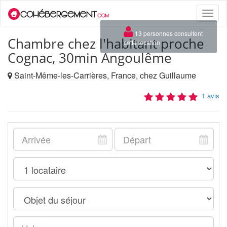
Toggle
naviga
×
13 personnes consultent
Chambre chez l'habitant proche
cette location
Cognac, 30min Angoulême
Saint-Même-les-Carrières, France, chez Guillaume
1 avis