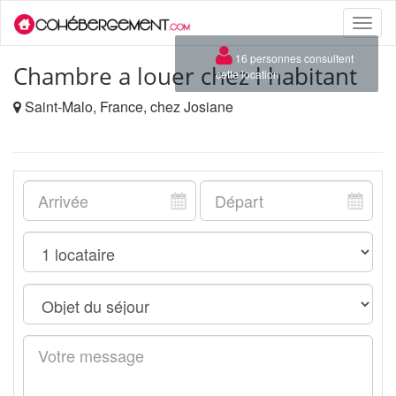
Toggle
naviga
×
16 personnes consultent
Chambre a louer chez l habitant
cette location
Saint-Malo, France, chez Josiane