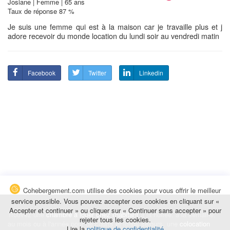
Josiane | Femme | 65 ans
Taux de réponse 87 %
Je suis une femme qui est à la maison car je travaille plus et j
adore recevoir du monde location du lundi soir au vendredi matin
Facebook
Twitter
Linkedin
Cohebergement.com utilise des cookies pour vous offrir le meilleur
service possible. Vous pouvez accepter ces cookies en cliquant sur «
Accepter et continuer » ou cliquer sur « Continuer sans accepter » pour
Trouvez une
chambre à louer chez l'habitant
à la nuitée, à la semaine,
rejeter tous les cookies.
au mois ou à l'année pour de courts et longs séjours, une
colocation
Lire la
politique de confidentialité