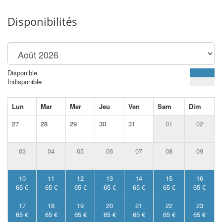
Disponibilités
Disponible
Indisponible
Lun
Mar
Mer
Jeu
Ven
Sam
Dim
27
28
29
30
31
01
02
03
04
05
06
07
08
09
10
11
12
13
14
15
16
65 €
65 €
65 €
65 €
65 €
65 €
65 €
17
18
19
20
21
22
23
65 €
65 €
65 €
65 €
65 €
65 €
65 €