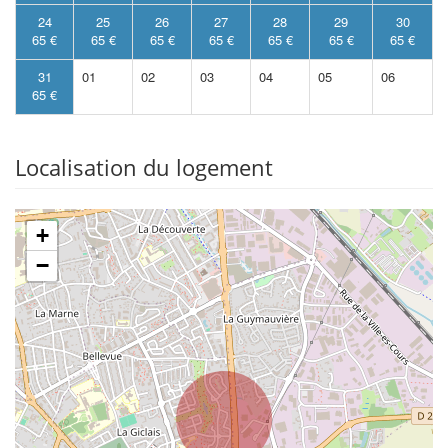
24
25
26
27
28
29
30
65 €
65 €
65 €
65 €
65 €
65 €
65 €
31
01
02
03
04
05
06
65 €
Localisation du logement
+
−