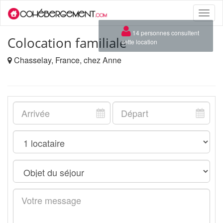
Toggle
naviga
×
14 personnes consultent
Colocation familiale
cette location
Chasselay, France, chez Anne