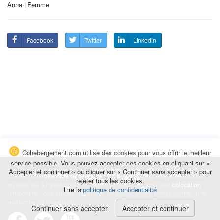
Anne | Femme
Facebook
Twitter
Linkedin
Cohebergement.com utilise des cookies pour vous offrir le meilleur
service possible. Vous pouvez accepter ces cookies en cliquant sur «
Accepter et continuer » ou cliquer sur « Continuer sans accepter » pour
Trouvez une
chambre à louer chez l'habitant
à la nuitée, à la semaine,
rejeter tous les cookies.
au mois ou à l'année pour de courts et longs séjours, une
colocation
Lire la
politique de confidentialité
temporaire : des études, un stage, un déplacement professionnel, une
recherche de logement.
Continuer sans accepter
Accepter et continuer