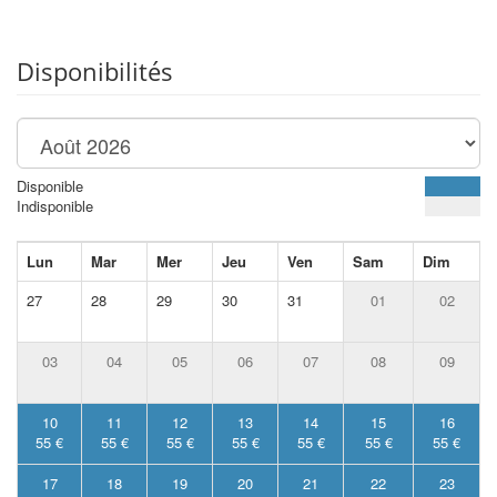
Disponibilités
Disponible
Indisponible
Lun
Mar
Mer
Jeu
Ven
Sam
Dim
27
28
29
30
31
01
02
03
04
05
06
07
08
09
10
11
12
13
14
15
16
55 €
55 €
55 €
55 €
55 €
55 €
55 €
17
18
19
20
21
22
23