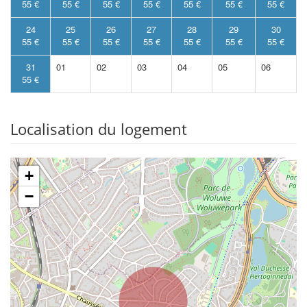
55 €
55 €
55 €
55 €
55 €
55 €
55 €
24
25
26
27
28
29
30
55 €
55 €
55 €
55 €
55 €
55 €
55 €
31
01
02
03
04
05
06
55 €
Localisation du logement
+
−