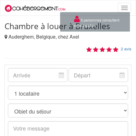
Toggle
naviga
×
5 personnes consultent
Chambre à louer à Bruxelles
cette location
Auderghem, Belgique, chez Axel
2 avis