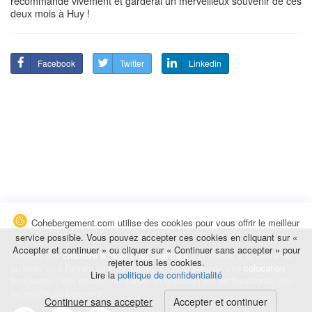
recommande vivement et garderai un merveilleux souvenir de ces
deux mois à Huy !
Facebook
Twitter
Linkedin
Cohebergement.com utilise des cookies pour vous offrir le meilleur
service possible. Vous pouvez accepter ces cookies en cliquant sur «
Accepter et continuer » ou cliquer sur « Continuer sans accepter » pour
Trouvez une
chambre à louer chez l'habitant
à la nuitée, à la semaine,
rejeter tous les cookies.
au mois ou à l'année pour de courts et longs séjours, une
colocation
Lire la
politique de confidentialité
temporaire : des études, un stage, un déplacement professionnel, une
recherche de logement.
Continuer sans accepter
Accepter et continuer