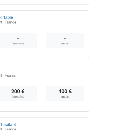
ortable
t, France
-
-
/semaine
/mois
t, France
200 €
400 €
/semaine
/mois
’habitant
t, France