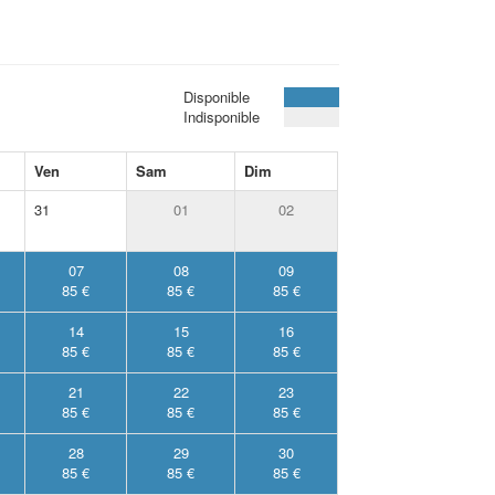
Disponible
Indisponible
Ven
Sam
Dim
31
01
02
07
08
09
85 €
85 €
85 €
14
15
16
85 €
85 €
85 €
21
22
23
85 €
85 €
85 €
28
29
30
85 €
85 €
85 €