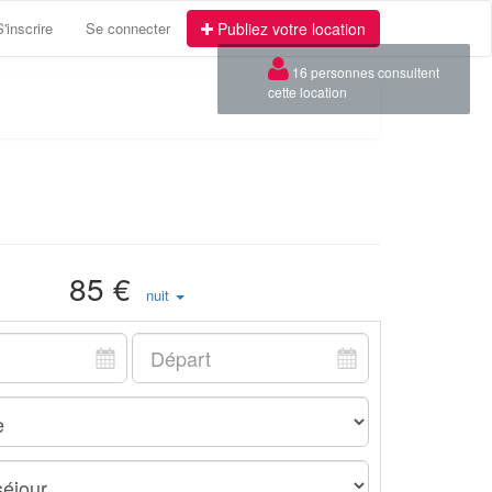
S'inscrire
Se connecter
Publiez votre location
×
16 personnes consultent
cette location
85 €
nuit