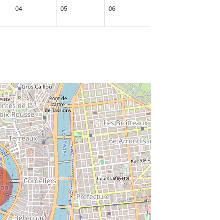
04
05
06