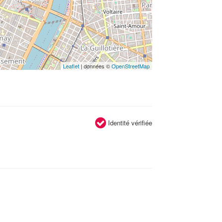
Leaflet
| données ©
OpenStreetMap
Identité vérifiée