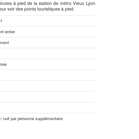
 minutes à pied de la station de métro Vieux Lyon
our voir des points touristiques à pied.
91
t entier
ement
ires
 / nuit par personne supplémentaire