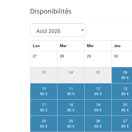
Disponibilités
Lun
Mar
Mer
Jeu
27
28
29
30
03
04
05
06
85 €
10
11
12
13
85 €
85 €
85 €
85 €
17
18
19
20
85 €
85 €
85 €
85 €
24
25
26
27
85 €
85 €
85 €
85 €