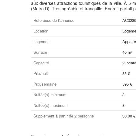
aux diverses attractions touristiques de la ville. À 5
(Metro D). Très agréable et tranquille. Endroit parfait p
Référence de l'annonce
AC328
Location
Logemen
Logement
Appart
Surface
40 m²
Capacité
2 locata
Prix/nuit
85 €
Prix/semaine
595 €
Nuitée(s) minimum
3
Nuitée(s) maximum
8
Supplément à partir de 2 personne
30.00 €