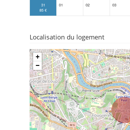
31
01
02
03
85 €
Localisation du logement
+
−