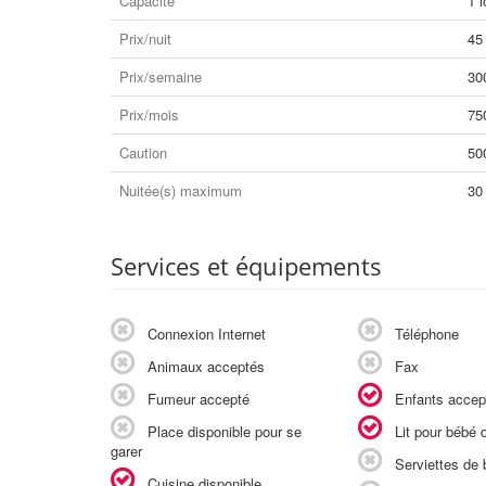
Capacité
1 l
Prix/nuit
45
Prix/semaine
30
Prix/mois
75
Caution
50
Nuitée(s) maximum
30
Services et équipements
Connexion Internet
Téléphone
Animaux acceptés
Fax
Fumeur accepté
Enfants accep
Place disponible pour se
Lit pour bébé d
garer
Serviettes de b
Cuisine disponible