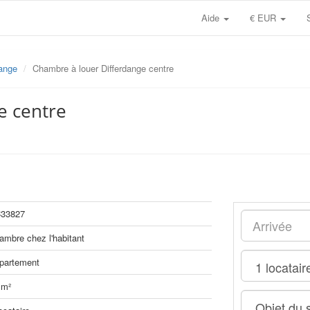
Aide
€ EUR
dange
Chambre à louer Differdange centre
e centre
33827
ambre chez l'habitant
partement
 m²