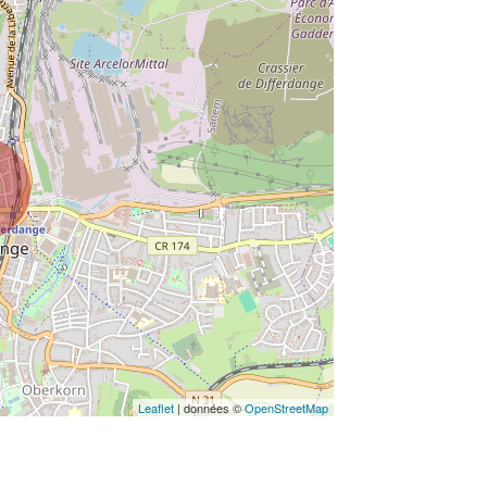
Leaflet
| données ©
OpenStreetMap