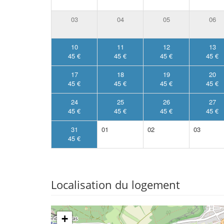
03
04
05
06
10
11
12
13
45 €
45 €
45 €
45 €
17
18
19
20
45 €
45 €
45 €
45 €
24
25
26
27
45 €
45 €
45 €
45 €
31
01
02
03
45 €
Localisation du logement
+