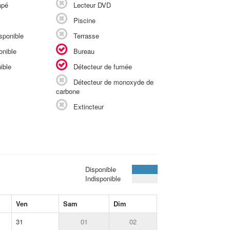
apé
Lecteur DVD
Piscine
sponible
Terrasse
onible
Bureau
ible
Détecteur de fumée
Détecteur de monoxyde de
carbone
Extincteur
Disponible
Indisponible
Ven
Sam
Dim
31
01
02