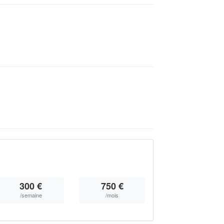
300 €
750 €
/semaine
/mois