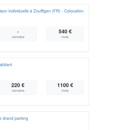
on individuelle à Zoufftgen (FR) - Colocation
-
540 €
/semaine
/mois
abitant
220 €
1100 €
/semaine
/mois
e drand parking