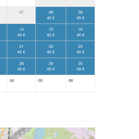
07
08
09
45 €
45 €
14
15
16
45 €
45 €
45 €
21
22
23
45 €
45 €
45 €
28
29
30
45 €
45 €
45 €
04
05
06