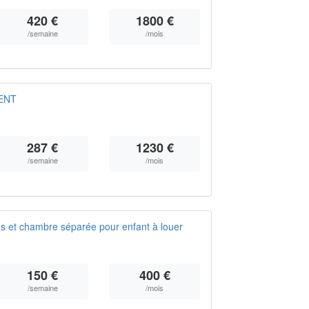
420 €
1800 €
/semaine
/mois
ENT
287 €
1230 €
/semaine
/mois
 et chambre séparée pour enfant à louer
150 €
400 €
/semaine
/mois