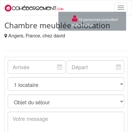
Toggle
naviga
×
16 personnes consultent
Chambre meublée colocation
cette location
Angers, France, chez david