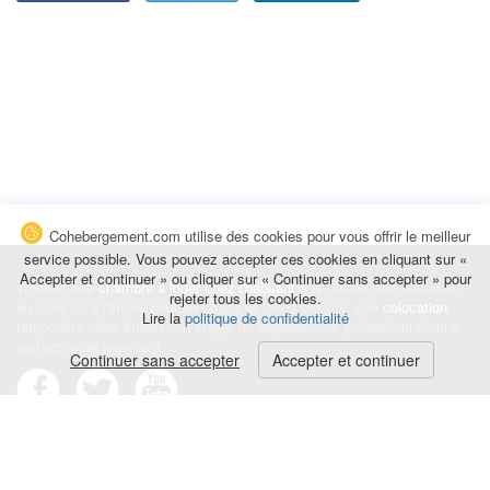
Cohebergement.com utilise des cookies pour vous offrir le meilleur
service possible. Vous pouvez accepter ces cookies en cliquant sur «
Accepter et continuer » ou cliquer sur « Continuer sans accepter » pour
Trouvez une
chambre à louer chez l'habitant
à la nuitée, à la semaine,
rejeter tous les cookies.
au mois ou à l'année pour de courts et longs séjours, une
colocation
Lire la
politique de confidentialité
temporaire : des études, un stage, un déplacement professionnel, une
recherche de logement.
Continuer sans accepter
Accepter et continuer
Événements
|
Blog
|
Avis et commentaires
|
Contact
Louez votre chambre
|
Trouvez un locataire
|
Déposez une alerte