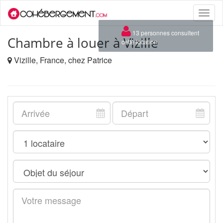
Toggle
naviga
×
13 personnes consultent
Chambre à louer à Vizille
cette location
Vizille, France, chez Patrice