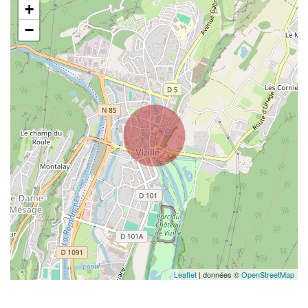
+
−
Leaflet
| données ©
OpenStreetMap