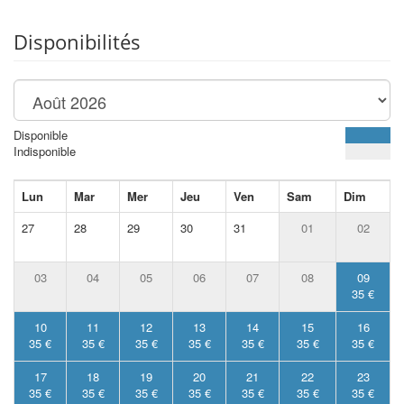
Disponibilités
Disponible
Indisponible
Lun
Mar
Mer
Jeu
Ven
Sam
Dim
27
28
29
30
31
01
02
03
04
05
06
07
08
09
35 €
10
11
12
13
14
15
16
35 €
35 €
35 €
35 €
35 €
35 €
35 €
17
18
19
20
21
22
23
35 €
35 €
35 €
35 €
35 €
35 €
35 €