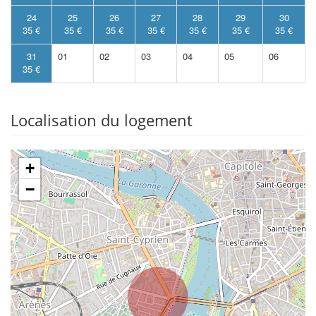
24
25
26
27
28
29
30
35 €
35 €
35 €
35 €
35 €
35 €
35 €
31
01
02
03
04
05
06
35 €
Localisation du logement
+
−