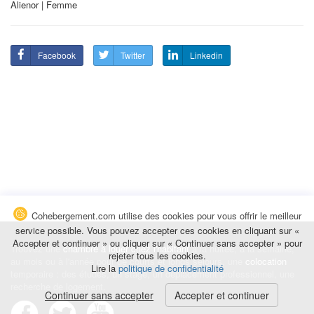
Alienor | Femme
Facebook
Twitter
Linkedin
Cohebergement.com utilise des cookies pour vous offrir le meilleur
service possible. Vous pouvez accepter ces cookies en cliquant sur «
Accepter et continuer » ou cliquer sur « Continuer sans accepter » pour
Trouvez une
chambre à louer chez l'habitant
à la nuitée, à la semaine,
rejeter tous les cookies.
au mois ou à l'année pour de courts et longs séjours, une
colocation
Lire la
politique de confidentialité
temporaire : des études, un stage, un déplacement professionnel, une
recherche de logement.
Continuer sans accepter
Accepter et continuer