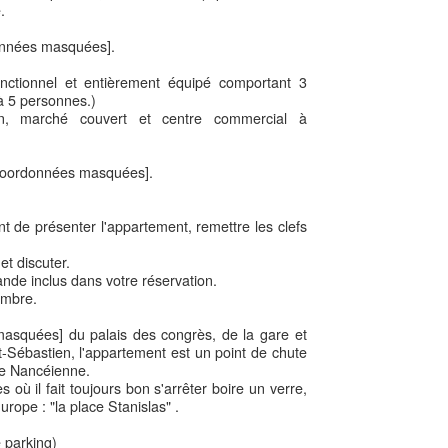
.
onnées masquées].
ctionnel et entièrement équipé comportant 3
à 5 personnes.)
un, marché couvert et centre commercial à
[Coordonnées masquées].
 de présenter l'appartement, remettre les clefs
t discuter.
nde inclus dans votre réservation.
ambre.
asquées] du palais des congrès, de la gare et
-Sébastien, l'appartement est un point de chute
vie Nancéienne.
ù il fait toujours bon s'arrêter boire un verre,
rope : "la place Stanislas" .
e parking)