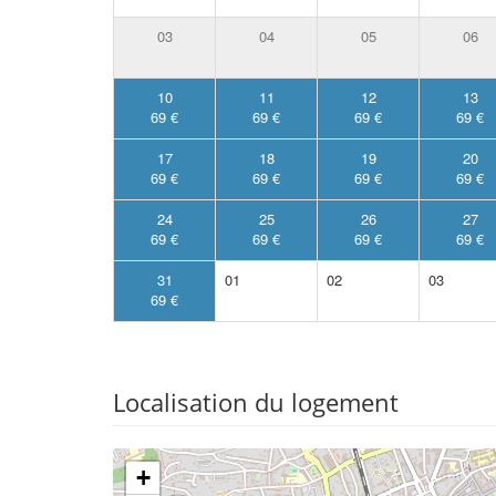
03
04
05
06
10
11
12
13
69 €
69 €
69 €
69 €
17
18
19
20
69 €
69 €
69 €
69 €
24
25
26
27
69 €
69 €
69 €
69 €
31
01
02
03
69 €
Localisation du logement
+