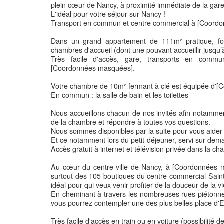
plein cœur de Nancy, à proximité immédiate de la gare
L'idéal pour votre séjour sur Nancy !
Transport en commun et centre commercial à [Coord
Dans un grand appartement de 111m² pratique, fon
chambres d'accueil (dont une pouvant accueillir jusqu’
Très facile d'accès, gare, transports en comm
[Coordonnées masquées].
Votre chambre de 10m² fermant à clé est équipée d'
En commun : la salle de bain et les toilettes
Nous accueillons chacun de nos invités afin notamment
de la chambre et répondre à toutes vos questions.
Nous sommes disponibles par la suite pour vous aider e
Et ce notamment lors du petit-déjeuner, servi sur dema
Accès gratuit à internet et télévision privée dans la ch
Au cœur du centre ville de Nancy, à [Coordonnées m
surtout des 105 boutiques du centre commercial Saint
idéal pour qui veux venir profiter de la douceur de la 
En cheminant à travers les nombreuses rues piétonnes o
vous pourrez contempler une des plus belles place d'Eu
Très facile d'accès en train ou en voiture (possibilité d