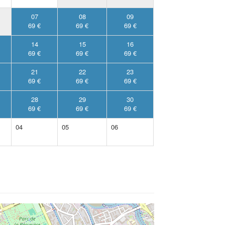
07
08
09
69 €
69 €
69 €
14
15
16
69 €
69 €
69 €
21
22
23
69 €
69 €
69 €
28
29
30
69 €
69 €
69 €
04
05
06