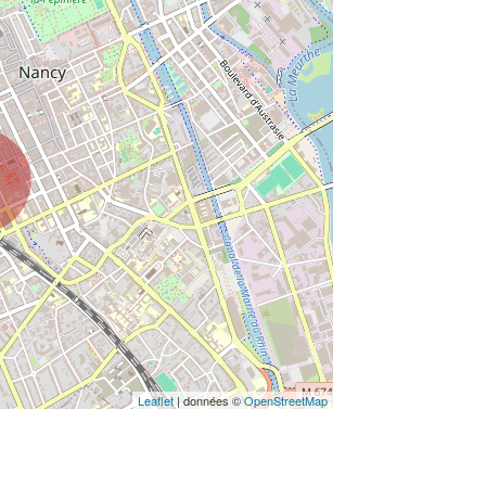
Leaflet
| données ©
OpenStreetMap