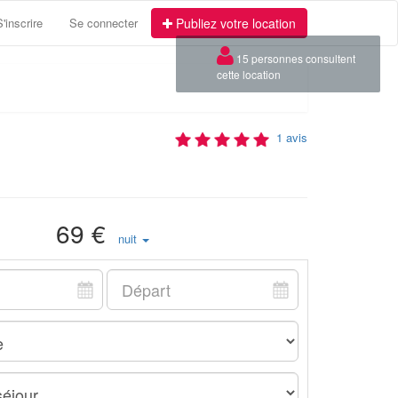
S'inscrire
Se connecter
Publiez votre location
×
15 personnes consultent
cette location
1 avis
69 €
nuit