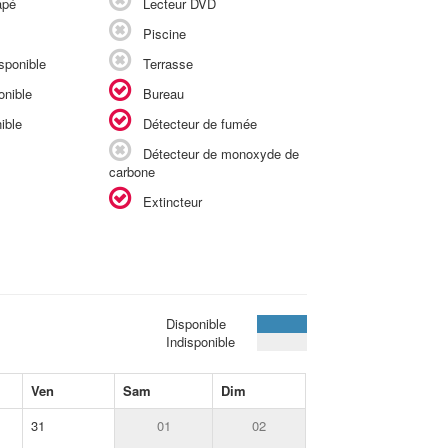
apé
Lecteur DVD
Piscine
sponible
Terrasse
onible
Bureau
ible
Détecteur de fumée
Détecteur de monoxyde de
carbone
Extincteur
Disponible
Indisponible
Ven
Sam
Dim
31
01
02