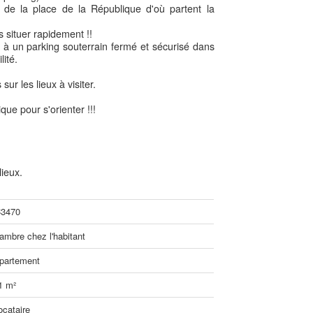
de la place de la République d'où partent la
 situer rapidement !!
 à un parking souterrain fermé et sécurisé dans
ité.
ur les lieux à visiter.
que pour s'orienter !!!
ieux.
3470
ambre chez l'habitant
partement
1 m²
ocataire