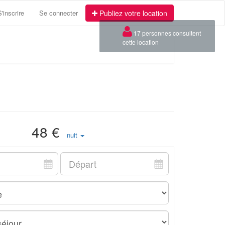
S'inscrire
Se connecter
Publiez votre location
×
17 personnes consultent
cette location
48 €
nuit