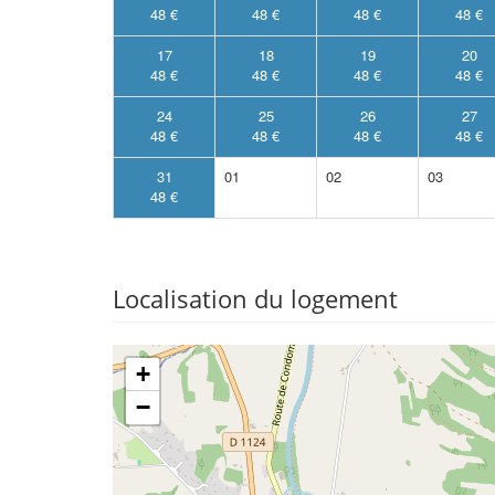
48 €
48 €
48 €
48 €
17
18
19
20
48 €
48 €
48 €
48 €
24
25
26
27
48 €
48 €
48 €
48 €
31
01
02
03
48 €
Localisation du logement
+
−