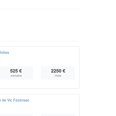
'hôtes
e
525 €
2250 €
/semaine
/mois
e de Vic Fezensac