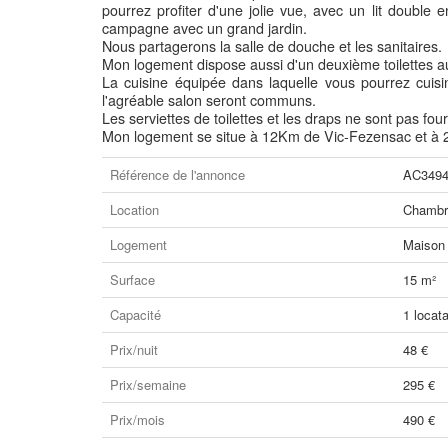
pourrez profiter d'une jolie vue, avec un lit doub
campagne avec un grand jardin.
Nous partagerons la salle de douche et les sanitaires.
Mon logement dispose aussi d'un deuxième toilettes 
La cuisine équipée dans laquelle vous pourrez cuisi
l'agréable salon seront communs.
Les serviettes de toilettes et les draps ne sont pas four
Mon logement se situe à 12Km de Vic-Fezensac et à
Référence de l'annonce
AC349
Location
Chambre
Logement
Maison
Surface
15 m²
Capacité
1 locata
Prix/nuit
48 €
Prix/semaine
295 €
Prix/mois
490 €