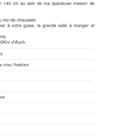
le en 140 cm au sein de ma spacieuse maison de
au rez-de-chaussée.
ner à votre guise, la grande salle à manger et
nis.
 20Km d'Auch.
40
 chez l'habitant
ire