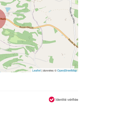
Leaflet
| données ©
OpenStreetMap
Identité vérifiée