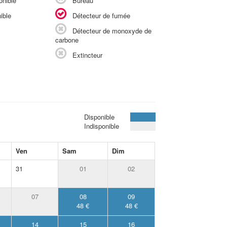
onible
Bureau
ible
Détecteur de fumée
Détecteur de monoxyde de
carbone
Extincteur
Disponible
Indisponible
Ven
Sam
Dim
31
01
02
07
08
09
48 €
48 €
14
15
16