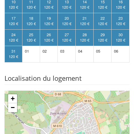
10
11
12
13
14
15
16
120 €
120 €
120 €
120 €
120 €
120 €
120 €
17
18
19
20
21
22
23
120 €
120 €
120 €
120 €
120 €
120 €
120 €
24
25
26
27
28
29
30
120 €
120 €
120 €
120 €
120 €
120 €
120 €
31
01
02
03
04
05
06
120 €
Localisation du logement
+
−