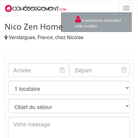
Toggle
naviga
×
9 personnes consultent
Nico Zen Home
cette location
Vendargues, France, chez Nicolas