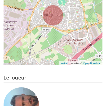
Leaflet
| données ©
OpenStreetMap
Le loueur