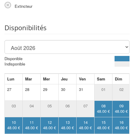
Extincteur
Disponibilités
Disponible
Indisponible
Lun
Mar
Mer
Jeu
Ven
Sam
Dim
27
28
29
30
31
01
02
03
04
05
06
07
08
09
48.00 €
48.00 €
10
11
12
13
14
15
16
48.00 €
48.00 €
48.00 €
48.00 €
48.00 €
48.00 €
48.00 €