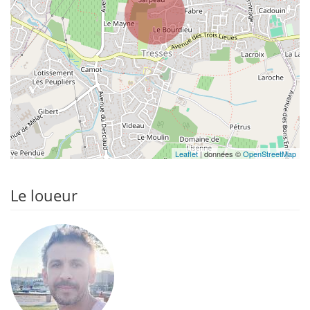
Leaflet
| données ©
OpenStreetMap
Le loueur