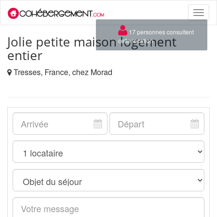
Toggle
naviga
×
17 personnes consultent
Jolie petite maison logement
cette location
entier
Tresses, France, chez Morad