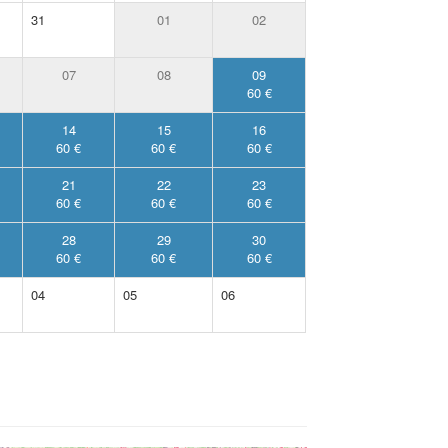
31
01
02
07
08
09
60 €
14
15
16
60 €
60 €
60 €
21
22
23
60 €
60 €
60 €
28
29
30
60 €
60 €
60 €
04
05
06