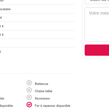
 m²
ocataire
 €
0 €
0 €
5
Barbecue
Chaise bébé
tés
Ascenseur
isponible
Fer à repasser disponible