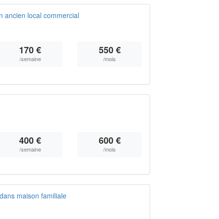
 ancien local commercial
170 €
550 €
/semaine
/mois
400 €
600 €
/semaine
/mois
dans maison familiale