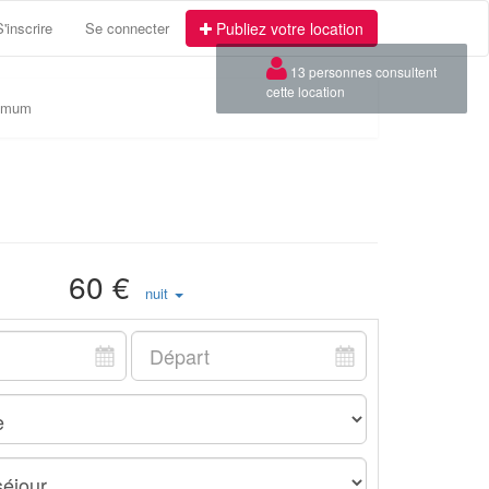
S'inscrire
Se connecter
Publiez votre location
×
13 personnes consultent
cette location
nimum
60 €
nuit