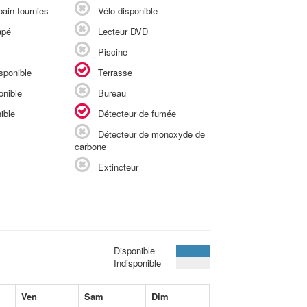
ain fournies
Vélo disponible
apé
Lecteur DVD
Piscine
sponible
Terrasse
onible
Bureau
ible
Détecteur de fumée
Détecteur de monoxyde de
carbone
Extincteur
Disponible
Indisponible
Ven
Sam
Dim