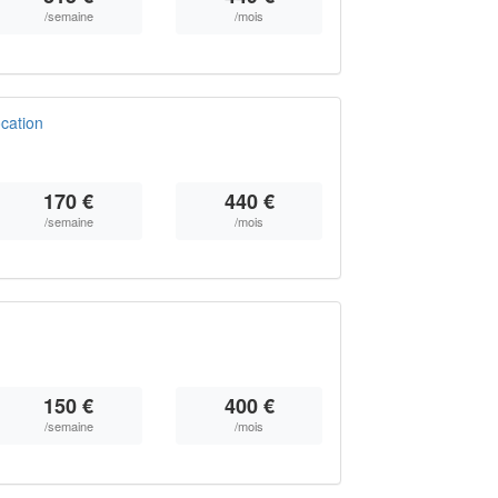
/semaine
/mois
cation
170 €
440 €
/semaine
/mois
150 €
400 €
/semaine
/mois