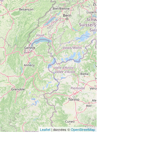
Leaflet
| données ©
OpenStreetMap