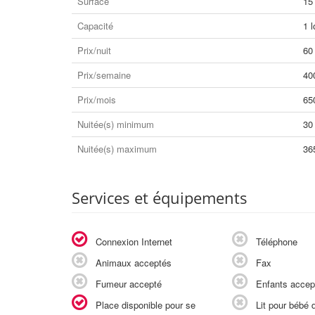
Surface
15
Capacité
1 l
Prix/nuit
60
Prix/semaine
40
Prix/mois
65
Nuitée(s) minimum
30
Nuitée(s) maximum
36
Services et équipements
Connexion Internet
Téléphone
Animaux acceptés
Fax
Fumeur accepté
Enfants accep
Place disponible pour se
Lit pour bébé d