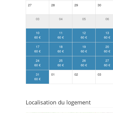
27
28
29
30
03
04
05
06
10
11
12
13
60 €
60 €
60 €
60 €
17
18
19
20
60 €
60 €
60 €
60 €
24
25
26
27
60 €
60 €
60 €
60 €
31
01
02
03
60 €
Localisation du logement