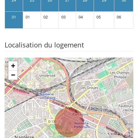
31
01
02
03
04
05
06
Localisation du logement
+
−