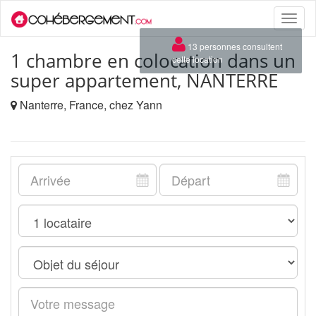
Toggle
naviga
×
13 personnes consultent
1 chambre en colocation dans un
cette location
super appartement, NANTERRE
Nanterre, France, chez Yann