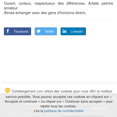
Ouvert, curieux, respectueux des différences. Artiste peintre
amateur.
Aimes échanger avec des gens d'horizons divers.
Facebook
Twitter
Linkedin
Cohebergement.com utilise des cookies pour vous offrir le meilleur
service possible. Vous pouvez accepter ces cookies en cliquant sur «
Accepter et continuer » ou cliquer sur « Continuer sans accepter » pour
Trouvez une
chambre à louer chez l'habitant
à la nuitée, à la semaine,
rejeter tous les cookies.
au mois ou à l'année pour de courts et longs séjours, une
colocation
Lire la
politique de confidentialité
temporaire : des études, un stage, un déplacement professionnel, une