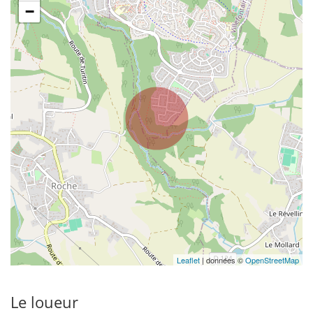
−
Leaflet
| données ©
OpenStreetMap
Le loueur