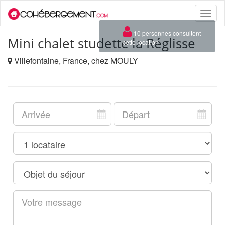
Toggle
naviga
×
10 personnes consultent
Mini chalet studette la Réglisse
cette location
Villefontaine, France, chez MOULY