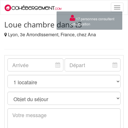
Toggle
naviga
×
17 personnes consultent
Loue chambre dans t3
cette location
Lyon, 3e Arrondissement, France, chez Ana