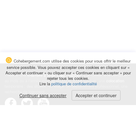
Cohebergement.com utilise des cookies pour vous offrir le meilleur
service possible. Vous pouvez accepter ces cookies en cliquant sur «
Accepter et continuer » ou cliquer sur « Continuer sans accepter » pour
Trouvez une
chambre à louer chez l'habitant
à la nuitée, à la semaine,
rejeter tous les cookies.
au mois ou à l'année pour de courts et longs séjours, une
colocation
Lire la
politique de confidentialité
temporaire : des études, un stage, un déplacement professionnel, une
recherche de logement.
Continuer sans accepter
Accepter et continuer
Événements
|
Blog
|
Avis et commentaires
|
Contact
Louez votre chambre
|
Trouvez un locataire
|
Déposez une alerte
Conditions générales
|
Politique de confidentialité
|
Politique de cookies