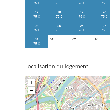
75 €
75 €
75 €
75 €
17
18
19
20
75 €
75 €
75 €
75 €
24
25
26
27
75 €
75 €
75 €
75 €
31
01
02
03
75 €
Localisation du logement
+
−