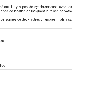
défaut il n'y a pas de synchronisation avec les
ande de location en indiquant la raison de votre
les personnes de deux autres chambres, mais a sa
31
ion
ires