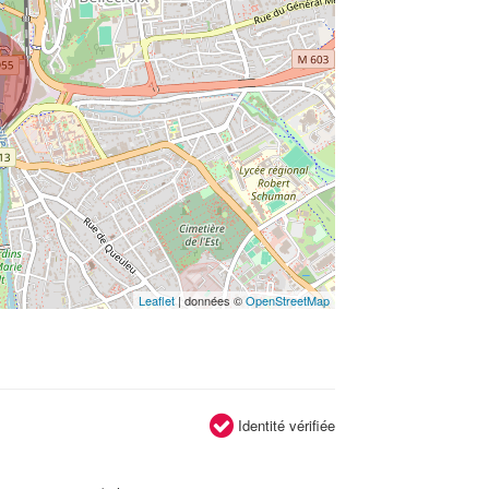
Leaflet
| données ©
OpenStreetMap
Identité vérifiée