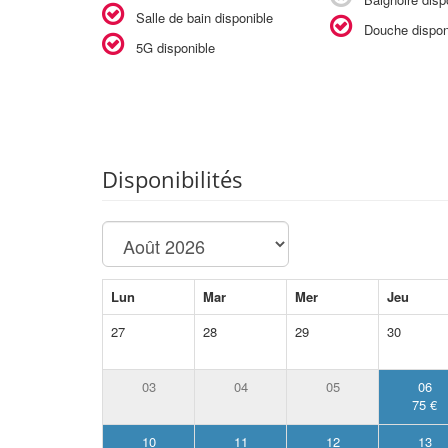
Salle de bain disponible
Douche dispon
5G disponible
Disponibilités
Lun
Mar
Mer
Jeu
27
28
29
30
03
04
05
06
75 €
10
11
12
13