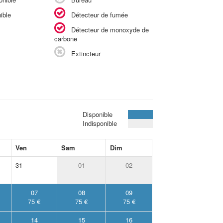
ible
Détecteur de fumée
Détecteur de monoxyde de
carbone
Extincteur
Disponible
Indisponible
Ven
Sam
Dim
31
01
02
07
08
09
75 €
75 €
75 €
14
15
16