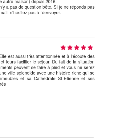
ne autre maison) depuis 2016.
 n'y a pas de question bête. Si je ne réponds pas
 mail, n'hésitez pas à réenvoyer.
Elle est aussi très attentionnée et à l'écoute des
 leurs faciliter le séjour. Du fait de la situation
ements peuvent se faire à pied et vous ne serez
une ville splendide avec une histoire riche qui se
mmeubles et sa Cathédrale St-Etienne et ses
hés