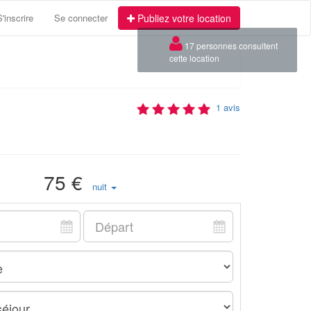
S'inscrire
Se connecter
Publiez votre location
×
17 personnes consultent
cette location
1 avis
75 €
nuit