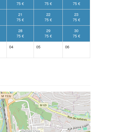
75 €
75 €
75 €
21
22
23
75 €
75 €
75 €
28
29
30
75 €
75 €
75 €
04
05
06