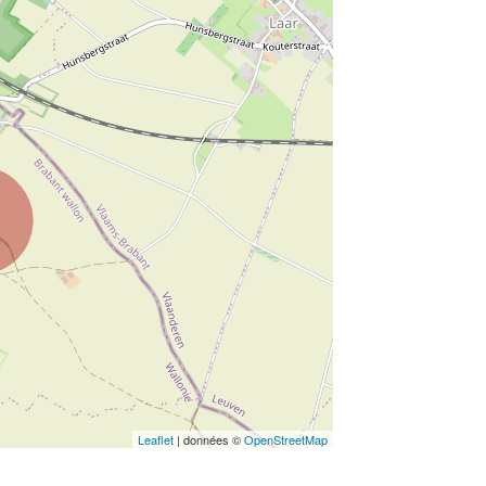
Leaflet
| données ©
OpenStreetMap