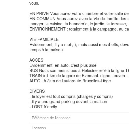
vous.
EN PRIVE Vous aurez votre chambre et votre salle de
EN COMMUN Vous aurez avec la vie de famille, les espa
manger, la cuisine, la buanderie, le jardin, la terrasse, .
ENVIRONNEMENT : totalement à la campagne, au calm
VIE FAMILIALE
Evidemment, il y a moi ;-), mais aussi mes 4 efts, dev
temps à la maison.
ACCES
Evidemment, en auto, c'est plus aisé
BUS Nous sommes situés à Hélécine relié à la ligne 
TRAIN à 1 km de la gare de Ezemaal. (ligne Leuven-L
AUTO : à 3km de l'autoroute Bruxelles-Liège
DIVERS
- le loyer est tout compris (charges y compris)
- il y a une grand parking devant la maison
- LGBT friendly
Référence de l'annonce
Location