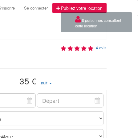
S'inscrire
Se connecter
Publiez votre location
×
8 personnes consultent
cette location
4 avis
35 €
nuit