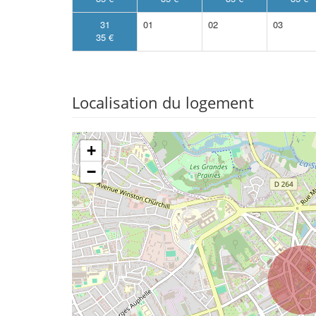
31
01
02
03
35 €
Localisation du logement
+
−