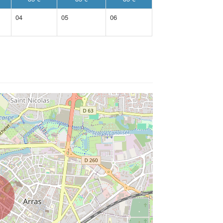
04
05
06