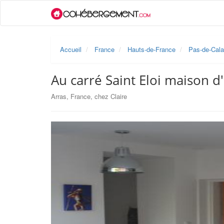
Accueil
France
Hauts-de-France
Pas-de-Cala
Au carré Saint Eloi maison d'
Arras, France, chez Claire