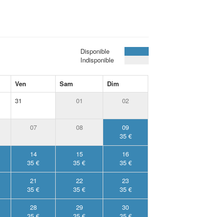
Disponible
Indisponible
Ven
Sam
Dim
31
01
02
07
08
09
35 €
14
15
16
35 €
35 €
35 €
21
22
23
35 €
35 €
35 €
28
29
30
35 €
35 €
35 €