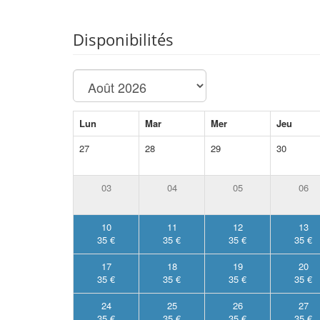
Disponibilités
Lun
Mar
Mer
Jeu
27
28
29
30
03
04
05
06
10
11
12
13
35 €
35 €
35 €
35 €
17
18
19
20
35 €
35 €
35 €
35 €
24
25
26
27
35 €
35 €
35 €
35 €