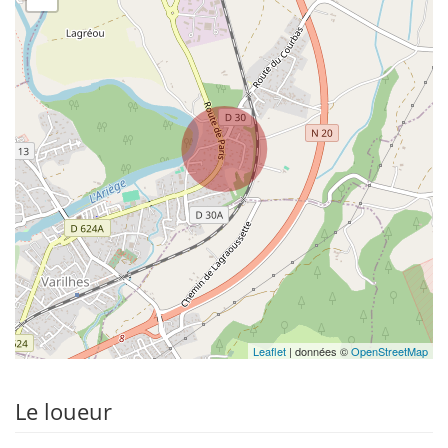
Leaflet
| données ©
OpenStreetMap
Le loueur