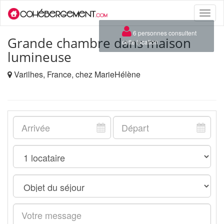
Toggle
naviga
×
6 personnes consultent
Grande chambre dans maison
cette location
lumineuse
Varilhes, France, chez MarieHélène