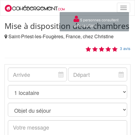
Toggle
naviga
×
5 personnes consultent
Mise à disposition deux chambres
cette location
Saint-Priest-les-Fougères, France, chez Christine
3 avis