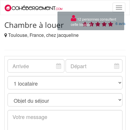
Toggle
naviga
×
12 personnes consultent
Chambre à louer
6 avis
cette location
Toulouse, France, chez jacqueline