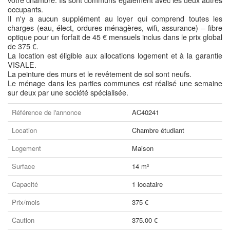
votre chambre. Ils sont communs également avec les deux autres
occupants.
Il n'y a aucun supplément au loyer qui comprend toutes les
charges (eau, élect, ordures ménagères, wifi, assurance) – fibre
optique pour un forfait de 45 € mensuels inclus dans le prix global
de 375 €.
La location est éligible aux allocations logement et à la garantie
VISALE.
La peinture des murs et le revêtement de sol sont neufs.
Le ménage dans les parties communes est réalisé une semaine
sur deux par une société spécialisée.
Référence de l'annonce
AC40241
Location
Chambre étudiant
Logement
Maison
Surface
14 m²
Capacité
1 locataire
Prix/mois
375 €
Caution
375.00 €