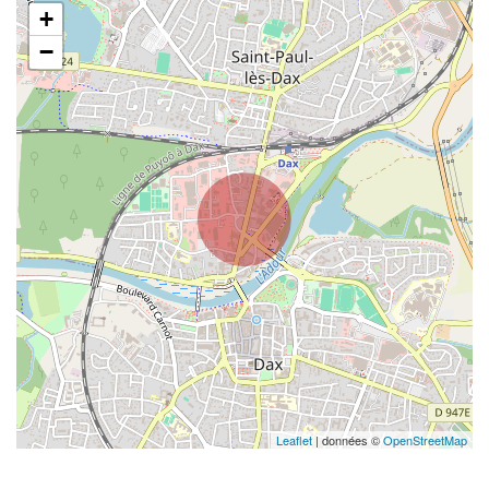
+
−
Leaflet
| données ©
OpenStreetMap