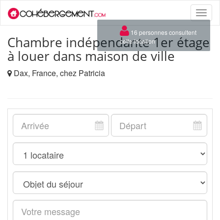
Toggle
naviga
×
16 personnes consultent
Chambre indépendante 1er étage
cette location
à louer dans maison de ville
Dax, France, chez Patricia