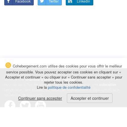
Facebook
Twitter
Linkedin
Cohebergement.com utilise des cookies pour vous offrir le meilleur
service possible. Vous pouvez accepter ces cookies en cliquant sur «
Accepter et continuer » ou cliquer sur « Continuer sans accepter » pour
Trouvez une
chambre à louer chez l'habitant
à la nuitée, à la semaine,
rejeter tous les cookies.
au mois ou à l'année pour de courts et longs séjours, une
colocation
Lire la
politique de confidentialité
temporaire : des études, un stage, un déplacement professionnel, une
recherche de logement.
Continuer sans accepter
Accepter et continuer
Événements
|
Blog
|
Avis et commentaires
|
Contact
Louez votre chambre
|
Trouvez un locataire
|
Déposez une alerte