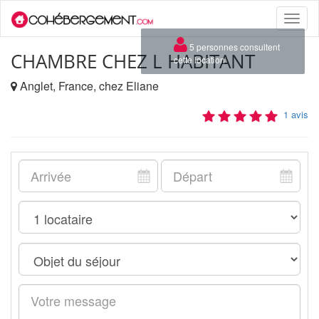
Toggle
naviga
×
5 personnes consultent
CHAMBRE CHEZ L HABITANT
cette location
Anglet, France, chez Eliane
1 avis