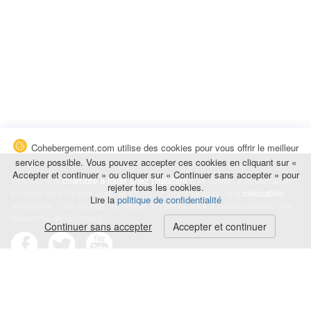
Cohebergement.com utilise des cookies pour vous offrir le meilleur
service possible. Vous pouvez accepter ces cookies en cliquant sur «
Accepter et continuer » ou cliquer sur « Continuer sans accepter » pour
Trouvez une
chambre à louer chez l'habitant
à la nuitée, à la semaine,
rejeter tous les cookies.
au mois ou à l'année pour de courts et longs séjours, une
colocation
Lire la
politique de confidentialité
temporaire : des études, un stage, un déplacement professionnel, une
recherche de logement.
Continuer sans accepter
Accepter et continuer
Événements
|
Blog
|
Avis et commentaires
|
Contact
Louez votre chambre
|
Trouvez un locataire
|
Déposez une alerte