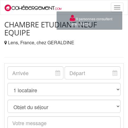
Toggle
naviga
×
9 personnes consultent
CHAMBRE ETUDIANT NEUF
cette location
EQUIPE
Lens, France, chez GERALDINE