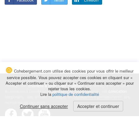
Cohebergement.com utilise des cookies pour vous offrir le meilleur
service possible. Vous pouvez accepter ces cookies en cliquant sur «
Accepter et continuer » ou cliquer sur « Continuer sans accepter » pour
Trouvez une
chambre à louer chez l'habitant
à la nuitée, à la semaine,
rejeter tous les cookies.
au mois ou à l'année pour de courts et longs séjours, une
colocation
Lire la
politique de confidentialité
temporaire : des études, un stage, un déplacement professionnel, une
recherche de logement.
Continuer sans accepter
Accepter et continuer
Événements
|
Blog
|
Avis et commentaires
|
Contact
Louez votre chambre
|
Trouvez un locataire
|
Déposez une alerte