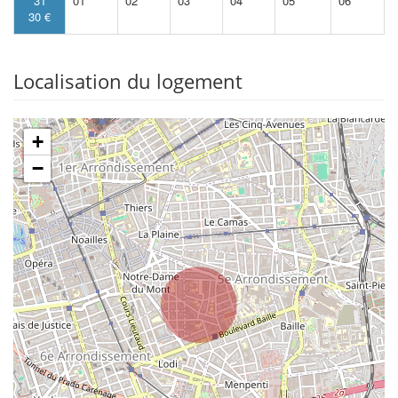
31
01
02
03
04
05
06
30 €
Localisation du logement
+
−