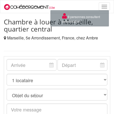
Toggle
naviga
×
9 personnes consultent
Chambre à louer à Marseille,
cette location
quartier central
Marseille, 5e Arrondissement, France, chez Ambre