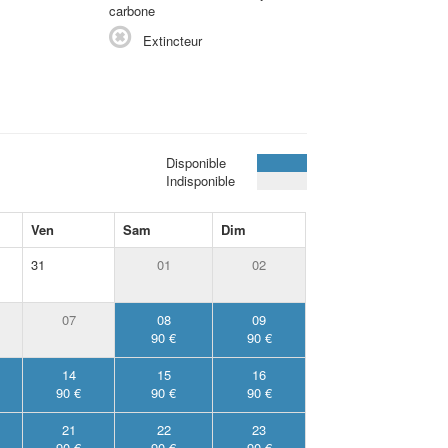
carbone
Extincteur
Disponible
Indisponible
Ven
Sam
Dim
31
01
02
07
08
09
90 €
90 €
14
15
16
90 €
90 €
90 €
21
22
23
90 €
90 €
90 €