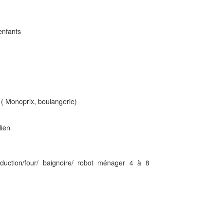
enfants
( Monoprix, boulangerie)
dien
nduction/four/ baignoire/ robot ménager 4 à 8