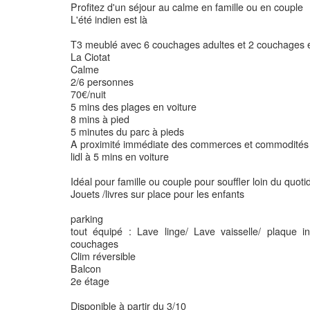
Profitez d'un séjour au calme en famille ou en couple
L'été indien est là
T3 meublé avec 6 couchages adultes et 2 couchages 
La Ciotat
Calme
2/6 personnes
70€/nuit
5 mins des plages en voiture
8 mins à pied
5 minutes du parc à pieds
A proximité immédiate des commerces et commodités 
lidl à 5 mins en voiture
Idéal pour famille ou couple pour souffler loin du quoti
Jouets /livres sur place pour les enfants
parking
tout équipé : Lave linge/ Lave vaisselle/ plaque i
couchages
Clim réversible
Balcon
2e étage
Disponible à partir du 3/10