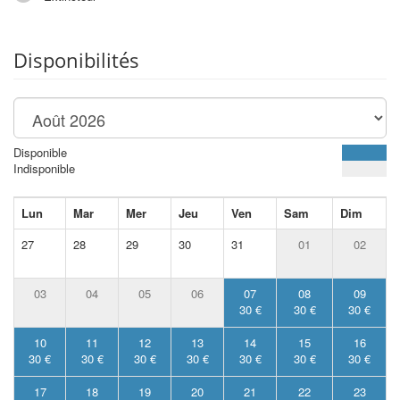
Disponibilités
Disponible
Indisponible
Lun
Mar
Mer
Jeu
Ven
Sam
Dim
27
28
29
30
31
01
02
03
04
05
06
07
08
09
30 €
30 €
30 €
10
11
12
13
14
15
16
30 €
30 €
30 €
30 €
30 €
30 €
30 €
17
18
19
20
21
22
23