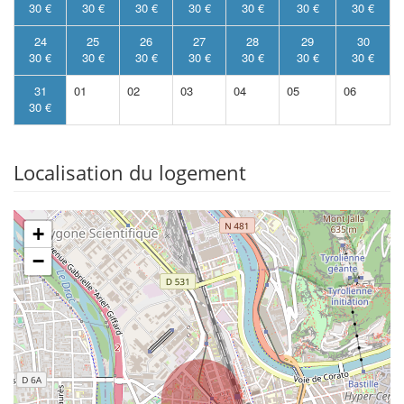
30 €
30 €
30 €
30 €
30 €
30 €
30 €
24
25
26
27
28
29
30
30 €
30 €
30 €
30 €
30 €
30 €
30 €
31
01
02
03
04
05
06
30 €
Localisation du logement
+
−