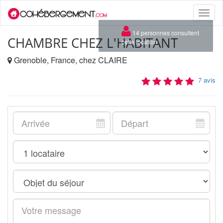
Toggle
naviga
×
14 personnes consultent
CHAMBRE CHEZ L'HABITANT
cette location
Grenoble, France, chez CLAIRE
7 avis