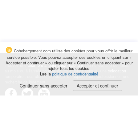
Cohebergement.com utilise des cookies pour vous offrir le meilleur
service possible. Vous pouvez accepter ces cookies en cliquant sur «
Accepter et continuer » ou cliquer sur « Continuer sans accepter » pour
Trouvez une
chambre à louer chez l'habitant
à la nuitée, à la semaine,
rejeter tous les cookies.
au mois ou à l'année pour de courts et longs séjours, une
colocation
Lire la
politique de confidentialité
temporaire : des études, un stage, un déplacement professionnel, une
recherche de logement.
Continuer sans accepter
Accepter et continuer
Événements
|
Blog
|
Avis et commentaires
|
Contact
Louez votre chambre
|
Trouvez un locataire
|
Déposez une alerte
Conditions générales
|
Politique de confidentialité
|
Politique de cookies
|
Mentions légales