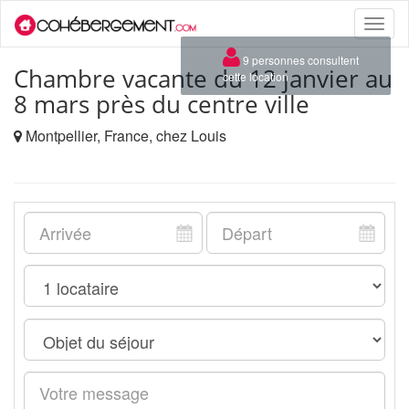
Toggle
naviga
×
9 personnes consultent
Chambre vacante du 12 janvier au
cette location
8 mars près du centre ville
Montpellier, France, chez Louis