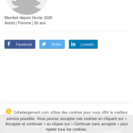
Membre depuis février 2025
Astrid | Femme | 50 ans
Facebook
Twitter
Linkedin
Cohebergement.com utilise des cookies pour vous offrir le meilleur
service possible. Vous pouvez accepter ces cookies en cliquant sur «
Accepter et continuer » ou cliquer sur « Continuer sans accepter » pour
Trouvez une
chambre à louer chez l'habitant
à la nuitée, à la semaine,
rejeter tous les cookies.
au mois ou à l'année pour de courts et longs séjours, une
colocation