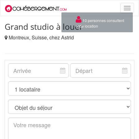
Toggle
naviga
×
10 personnes consultent
Grand studio à louer
cette location
Montreux, Suisse, chez Astrid