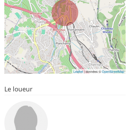
Leaflet
| données ©
OpenStreetMap
Le loueur