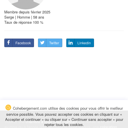
Membre depuis février 2025
Serge | Homme | 58 ans
Taux de réponse 100 %
Facebook
Twitter
Linkedin
Cohebergement.com utilise des cookies pour vous offrir le meilleur
service possible. Vous pouvez accepter ces cookies en cliquant sur «
Accepter et continuer » ou cliquer sur « Continuer sans accepter » pour
Trouvez une
chambre à louer chez l'habitant
à la nuitée, à la semaine,
rejeter tous les cookies.
au mois ou à l'année pour de courts et longs séjours, une
colocation