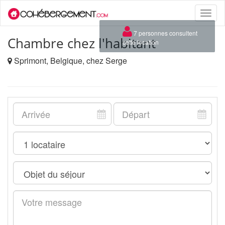
Toggle
naviga
×
7 personnes consultent
Chambre chez l'habitant
cette location
Sprimont, Belgique, chez Serge