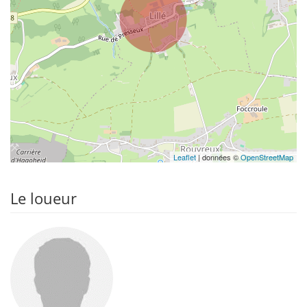
Leaflet
| données ©
OpenStreetMap
Le loueur