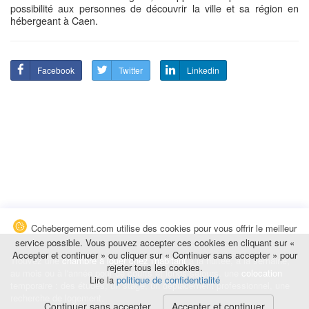
possibilité aux personnes de découvrir la ville et sa région en
hébergeant à Caen.
Facebook
Twitter
Linkedin
Cohebergement.com utilise des cookies pour vous offrir le meilleur
service possible. Vous pouvez accepter ces cookies en cliquant sur «
Accepter et continuer » ou cliquer sur « Continuer sans accepter » pour
Trouvez une
chambre à louer chez l'habitant
à la nuitée, à la semaine,
rejeter tous les cookies.
au mois ou à l'année pour de courts et longs séjours, une
colocation
Lire la
politique de confidentialité
temporaire : des études, un stage, un déplacement professionnel, une
recherche de logement.
Continuer sans accepter
Accepter et continuer