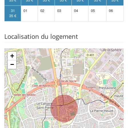
31
01
02
03
04
05
06
35 €
Localisation du logement
+
−