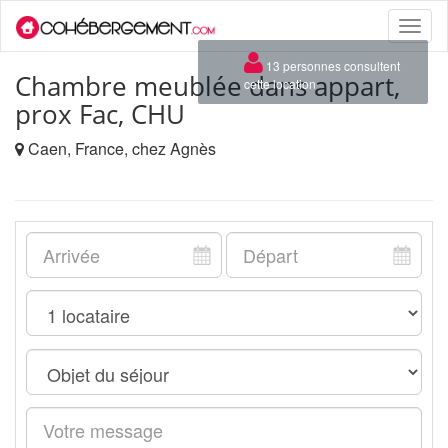
Toggle
naviga
×
13 personnes consultent
Chambre meublée dans appart,
cette location
prox Fac, CHU
Caen, France, chez Agnès