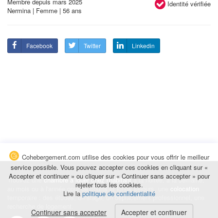
Membre depuis mars 2025
Identité vérifiée
Nermina | Femme | 56 ans
Facebook
Twitter
Linkedin
Cohebergement.com utilise des cookies pour vous offrir le meilleur
service possible. Vous pouvez accepter ces cookies en cliquant sur «
Accepter et continuer » ou cliquer sur « Continuer sans accepter » pour
Trouvez une
chambre à louer chez l'habitant
à la nuitée, à la semaine,
rejeter tous les cookies.
au mois ou à l'année pour de courts et longs séjours, une
colocation
Lire la
politique de confidentialité
temporaire : des études, un stage, un déplacement professionnel, une
recherche de logement.
Continuer sans accepter
Accepter et continuer