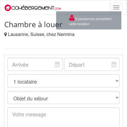
Toggle
naviga
×
6 personnes consultent
Chambre à louer
cette location
Lausanne, Suisse, chez Nermina