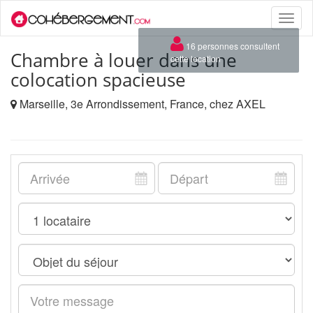
Toggle
naviga
×
16 personnes consultent
Chambre à louer dans une
cette location
colocation spacieuse
Marseille, 3e Arrondissement, France, chez AXEL