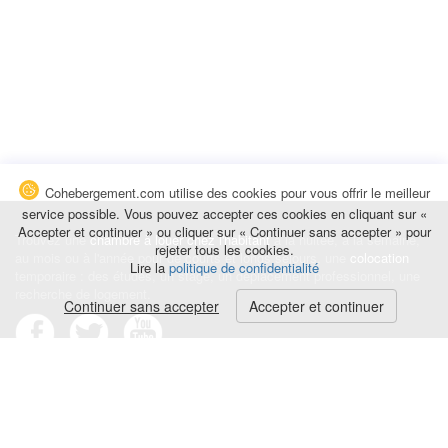
Cohebergement.com utilise des cookies pour vous offrir le meilleur
service possible. Vous pouvez accepter ces cookies en cliquant sur «
Accepter et continuer » ou cliquer sur « Continuer sans accepter » pour
Trouvez une
chambre à louer chez l'habitant
à la nuitée, à la semaine,
rejeter tous les cookies.
au mois ou à l'année pour de courts et longs séjours, une
colocation
Lire la
politique de confidentialité
temporaire : des études, un stage, un déplacement professionnel, une
recherche de logement.
Continuer sans accepter
Accepter et continuer
Événements
|
Blog
|
Avis et commentaires
|
Contact
Louez votre chambre
|
Trouvez un locataire
|
Déposez une alerte
Conditions générales
|
Politique de confidentialité
|
Politique de cookies