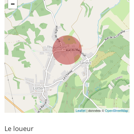
−
Leaflet
| données ©
OpenStreetMap
Le loueur