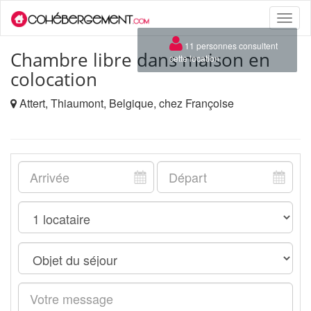
Toggle
naviga
×
11 personnes consultent
Chambre libre dans maison en
cette location
colocation
Attert, Thiaumont, Belgique, chez Françoise