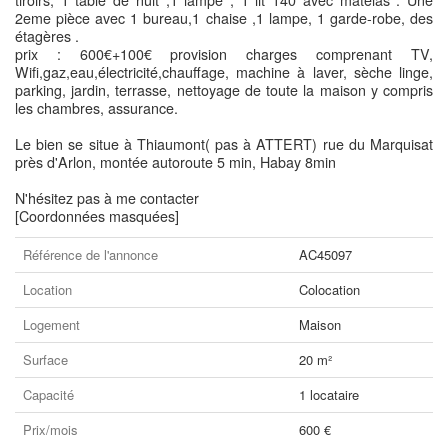
tiroirs, 1 table de nuit ,1 lampe , 1 lit 140 avec matelas . Une
2eme pièce avec 1 bureau,1 chaise ,1 lampe, 1 garde-robe, des
étagères .
prix : 600€+100€ provision charges comprenant TV,
Wifi,gaz,eau,électricité,chauffage, machine à laver, sèche linge,
parking, jardin, terrasse, nettoyage de toute la maison y compris
les chambres, assurance.
Le bien se situe à Thiaumont( pas à ATTERT) rue du Marquisat
près d'Arlon, montée autoroute 5 min, Habay 8min
N'hésitez pas à me contacter
[Coordonnées masquées]
Référence de l'annonce
AC45097
Location
Colocation
Logement
Maison
Surface
20 m²
Capacité
1 locataire
Prix/mois
600 €