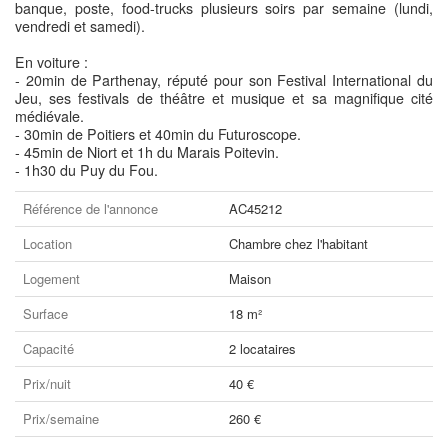
banque, poste, food-trucks plusieurs soirs par semaine (lundi,
vendredi et samedi).
En voiture :
- 20min de Parthenay, réputé pour son Festival International du
Jeu, ses festivals de théâtre et musique et sa magnifique cité
médiévale.
- 30min de Poitiers et 40min du Futuroscope.
- 45min de Niort et 1h du Marais Poitevin.
- 1h30 du Puy du Fou.
Référence de l'annonce
AC45212
Location
Chambre chez l'habitant
Logement
Maison
Surface
18 m²
Capacité
2 locataires
Prix/nuit
40 €
Prix/semaine
260 €