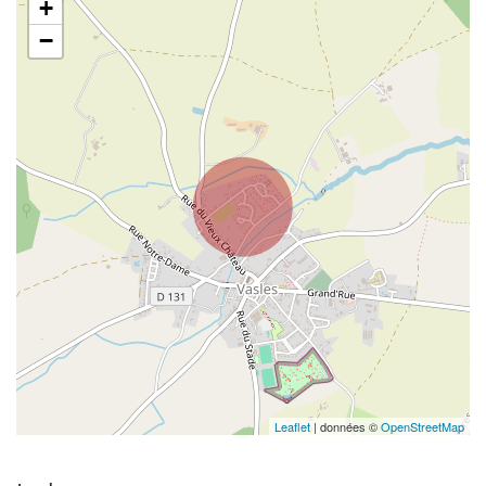
+
−
Leaflet
| données ©
OpenStreetMap