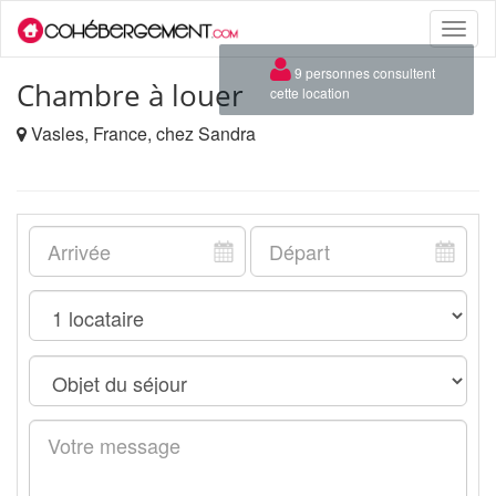
Toggle
naviga
×
9 personnes consultent
Chambre à louer
cette location
Vasles, France, chez Sandra