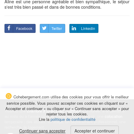
Aline est une personne agréable et bien sympathique, le séjour
s'est très bien passé et dans de bonnes conditions.
Facebook
Twitter
Linkedin
Cohebergement.com utilise des cookies pour vous offrir le meilleur
service possible. Vous pouvez accepter ces cookies en cliquant sur «
Accepter et continuer » ou cliquer sur « Continuer sans accepter » pour
Trouvez une
chambre à louer chez l'habitant
à la nuitée, à la semaine,
rejeter tous les cookies.
au mois ou à l'année pour de courts et longs séjours, une
colocation
Lire la
politique de confidentialité
temporaire : des études, un stage, un déplacement professionnel, une
recherche de logement.
Continuer sans accepter
Accepter et continuer