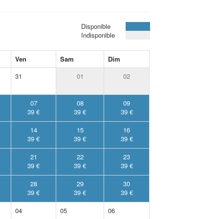
Disponible
Indisponible
Ven
Sam
Dim
31
01
02
07
08
09
39 €
39 €
39 €
14
15
16
39 €
39 €
39 €
21
22
23
39 €
39 €
39 €
28
29
30
39 €
39 €
39 €
04
05
06