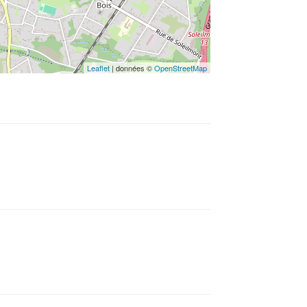
Leaflet
| données ©
OpenStreetMap