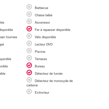
Barbecue
Chaise bébé
tés
Ascenseur
isponible
Fer à repasser disponible
ain fournies
Vélo disponible
apé
Lecteur DVD
Piscine
sponible
Terrasse
onible
Bureau
ible
Détecteur de fumée
Détecteur de monoxyde de
carbone
Extincteur