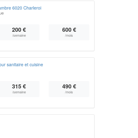
ambre 6020 Charleroi
ue
200 €
600 €
/semaine
/mois
 sanitaire et cuisine
315 €
490 €
/semaine
/mois