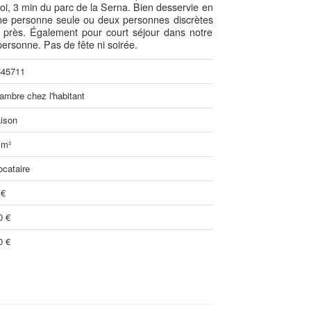
roi, 3 min du parc de la Serna. Bien desservie en
une personne seule ou deux personnes discrètes
ut près. Également pour court séjour dans notre
personne. Pas de fête ni soirée.
45711
ambre chez l'habitant
ison
 m²
ocataire
 €
0 €
0 €