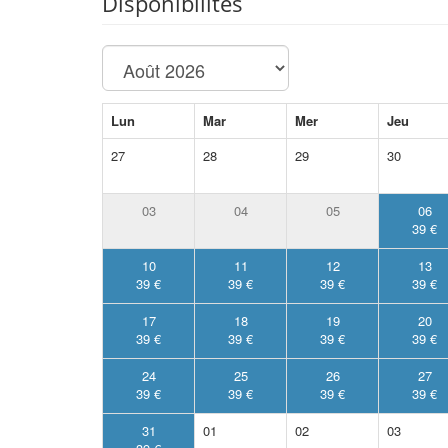
Disponibilités
Lun
Mar
Mer
Jeu
27
28
29
30
03
04
05
06
39 €
10
11
12
13
39 €
39 €
39 €
39 €
17
18
19
20
39 €
39 €
39 €
39 €
24
25
26
27
39 €
39 €
39 €
39 €
31
01
02
03