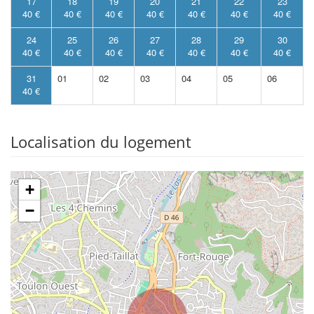
17
18
19
20
21
22
23
40 €
40 €
40 €
40 €
40 €
40 €
40 €
24
25
26
27
28
29
30
40 €
40 €
40 €
40 €
40 €
40 €
40 €
31
01
02
03
04
05
06
40 €
Localisation du logement
+
−