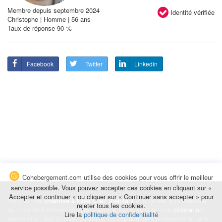
Membre depuis septembre 2024
Identité vérifiée
Christophe | Homme | 56 ans
Taux de réponse 90 %
Facebook
Twitter
Linkedin
Cohebergement.com utilise des cookies pour vous offrir le meilleur
service possible. Vous pouvez accepter ces cookies en cliquant sur «
Accepter et continuer » ou cliquer sur « Continuer sans accepter » pour
Trouvez une
chambre à louer chez l'habitant
à la nuitée, à la semaine,
rejeter tous les cookies.
au mois ou à l'année pour de courts et longs séjours, une
colocation
Lire la
politique de confidentialité
temporaire : des études, un stage, un déplacement professionnel, une