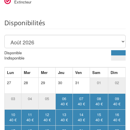
Extincteur
Disponibilités
Disponible
Indisponible
Lun
Mar
Mer
Jeu
Ven
Sam
Dim
27
28
29
30
31
01
02
03
04
05
06
07
08
09
40 €
40 €
40 €
40 €
10
11
12
13
14
15
16
40 €
40 €
40 €
40 €
40 €
40 €
40 €