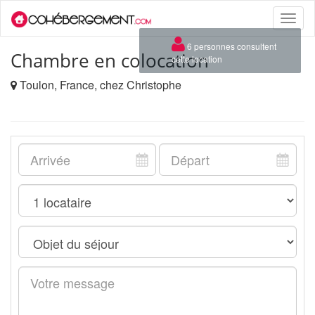
Toggle
naviga
×
6 personnes consultent
Chambre en colocation
cette location
Toulon, France, chez Christophe