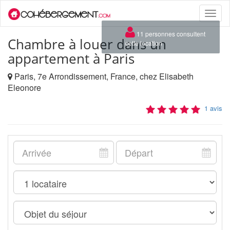
Toggle
naviga
×
11 personnes consultent
Chambre à louer dans un
cette location
appartement à Paris
Paris, 7e Arrondissement, France, chez Elisabeth
Eleonore
1 avis