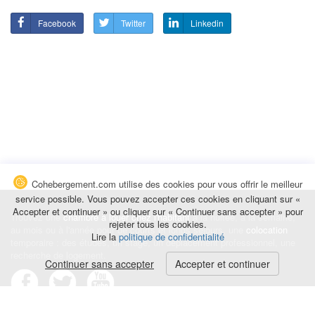
Facebook
Twitter
Linkedin
Cohebergement.com utilise des cookies pour vous offrir le meilleur
service possible. Vous pouvez accepter ces cookies en cliquant sur «
Accepter et continuer » ou cliquer sur « Continuer sans accepter » pour
Trouvez une
chambre à louer chez l'habitant
à la nuitée, à la semaine,
rejeter tous les cookies.
au mois ou à l'année pour de courts et longs séjours, une
colocation
Lire la
politique de confidentialité
temporaire : des études, un stage, un déplacement professionnel, une
recherche de logement.
Continuer sans accepter
Accepter et continuer
Événements
|
Blog
|
Avis et commentaires
|
Contact