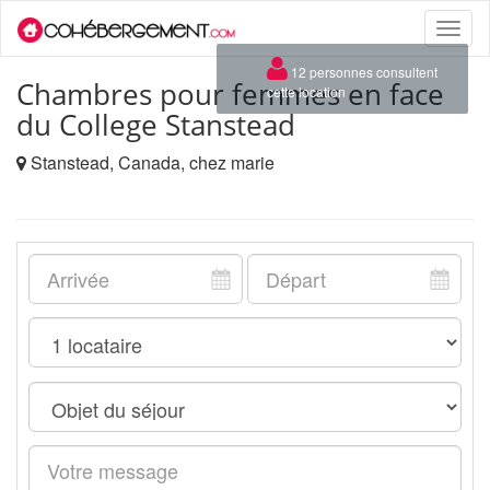
Toggle
naviga
×
12 personnes consultent
Chambres pour femmes en face
cette location
du College Stanstead
Stanstead, Canada, chez marie