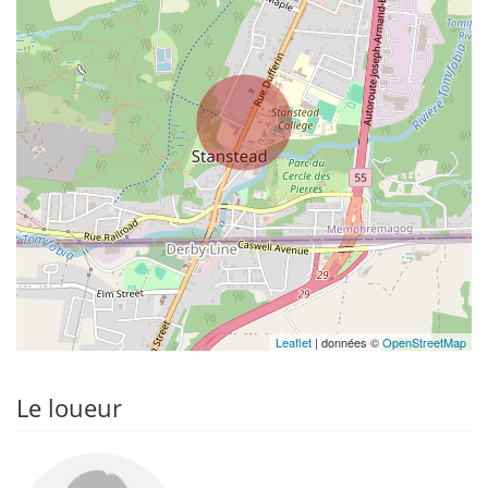
Leaflet
| données ©
OpenStreetMap
Le loueur