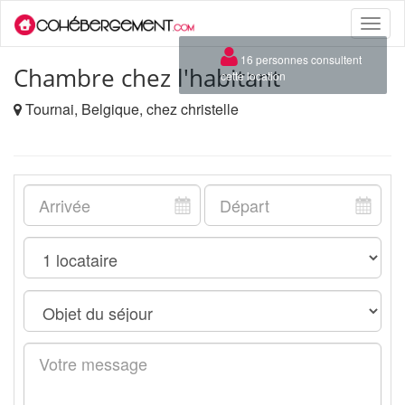
Toggle
naviga
×
16 personnes consultent
Chambre chez l'habitant
cette location
Tournai, Belgique, chez christelle