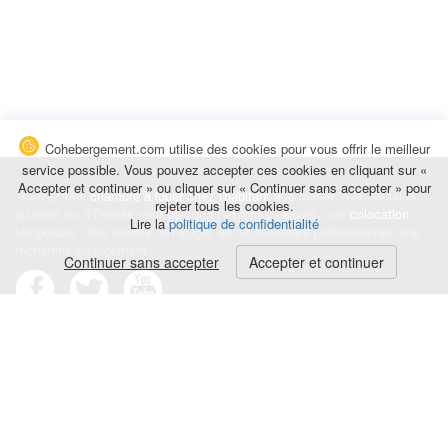
Cohebergement.com utilise des cookies pour vous offrir le meilleur
service possible. Vous pouvez accepter ces cookies en cliquant sur «
Accepter et continuer » ou cliquer sur « Continuer sans accepter » pour
Trouvez une
chambre à louer chez l'habitant
à la nuitée, à la semaine,
rejeter tous les cookies.
au mois ou à l'année pour de courts et longs séjours, une
colocation
Lire la
politique de confidentialité
temporaire : des études, un stage, un déplacement professionnel, une
recherche de logement.
Continuer sans accepter
Accepter et continuer
Événements
|
Blog
|
Avis et commentaires
|
Contact
Louez votre chambre
|
Trouvez un locataire
|
Déposez une alerte
Conditions générales
|
Politique de confidentialité
|
Politique de cookies
|
Mentions légales
© Cohebergement.com 2026