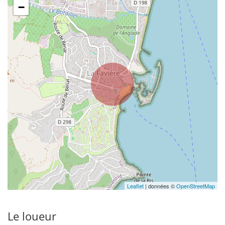
−
Leaflet
| données ©
OpenStreetMap
Le loueur