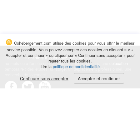
Cohebergement.com utilise des cookies pour vous offrir le meilleur
service possible. Vous pouvez accepter ces cookies en cliquant sur «
Accepter et continuer » ou cliquer sur « Continuer sans accepter » pour
Trouvez une
chambre à louer chez l'habitant
à la nuitée, à la semaine,
rejeter tous les cookies.
au mois ou à l'année pour de courts et longs séjours, une
colocation
Lire la
politique de confidentialité
temporaire : des études, un stage, un déplacement professionnel, une
recherche de logement.
Continuer sans accepter
Accepter et continuer
Événements
|
Blog
|
Avis et commentaires
|
Contact
Louez votre chambre
|
Trouvez un locataire
|
Déposez une alerte
Conditions générales
|
Politique de confidentialité
|
Politique de cookies
|
Mentions légales
© Cohebergement.com 2026