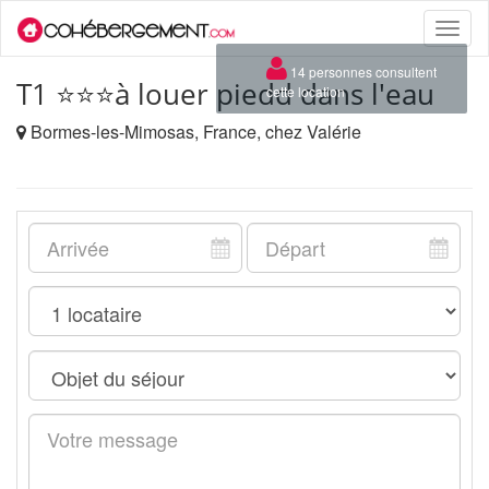
Toggle
naviga
×
14 personnes consultent
T1 ⭐⭐⭐à louer piedd dans l'eau
cette location
Bormes-les-Mimosas, France, chez Valérie